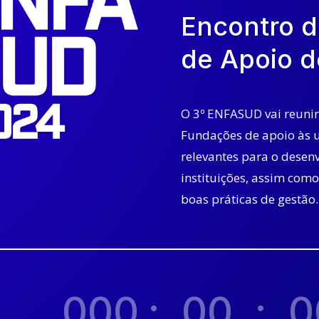
Encontro 
de Apoio d
O 3º ENFASUD vai reunir
Fundações de apoio às u
relevantes para o desen
instituições, assim com
boas práticas de gestão.
000
:
00
:
0