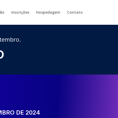
ão
Inscrições
Hospedagem
Contato
etembro.
o
MBRO DE 2024