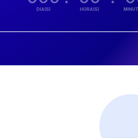
DIA(S)
HORA(S)
MINUT