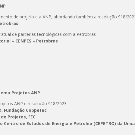
ANP
rramento de projeto e a ANP, abordando também a resolução 918/202
Petrobras
ratual de parcerias tecnológicas com a Petrobras
orial – CENPES – Petrobras
 tema Projetos ANP
rojetos ANP e resolução 918/2023
&D, Fundação Coppetec
de Projetos, FEC
 do Centro de Estudos de Energia e Petroleo (CEPETRO) da Uni